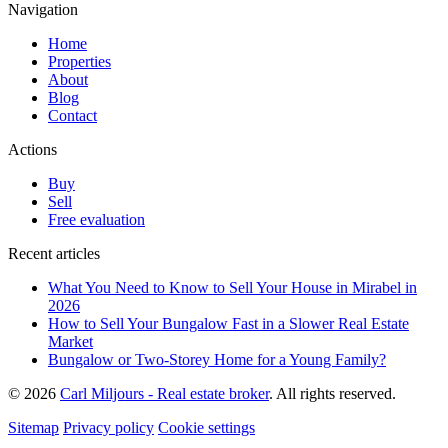
Navigation
Home
Properties
About
Blog
Contact
Actions
Buy
Sell
Free evaluation
Recent articles
What You Need to Know to Sell Your House in Mirabel in
2026
How to Sell Your Bungalow Fast in a Slower Real Estate
Market
Bungalow or Two-Storey Home for a Young Family?
© 2026
Carl Miljours - Real estate broker
. All rights reserved.
Sitemap
Privacy policy
Cookie settings