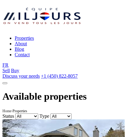
Properties
About
Blog
Contact
FR
Sell
Buy
Discuss your needs
+1 (450) 822-8057
Available properties
Home
Properties
Status
Type