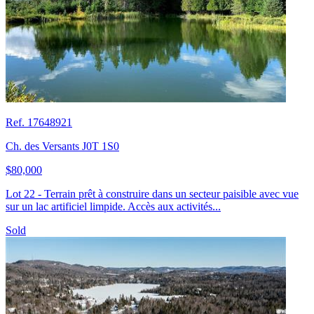
Ref. 17648921
Ch. des Versants J0T 1S0
$80,000
Lot 22 - Terrain prêt à construire dans un secteur paisible avec vue
sur un lac artificiel limpide. Accès aux activités...
Sold