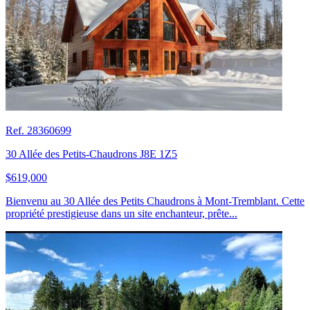
Ref. 28360699
30 Allée des Petits-Chaudrons J8E 1Z5
$619,000
Bienvenu au 30 Allée des Petits Chaudrons à Mont-Tremblant. Cette
propriété prestigieuse dans un site enchanteur, prête...