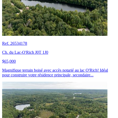
Ref. 26534178
Ch. du Lac-O'Rich J0T 1J0
$65,000
Magnifique terrain boisé avec accès notarié au lac O'Rich! Idéal
pour construire votre résidence principale, secondaire...