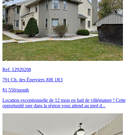
Ref. 12920208
791 Ch. des Éperviers J0R 1R3
$1,550/month
Location exceptionnelle de 12 mois en bail de villégiature ! Cette
opportunité rare dans la région vous attend au pied d...