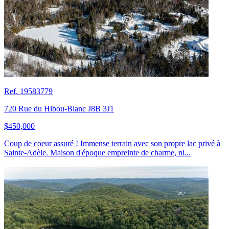
Ref. 19583779
720 Rue du Hibou-Blanc J8B 3J1
$450,000
Coup de coeur assuré ! Immense terrain avec son propre lac privé à
Sainte-Adèle. Maison d'époque empreinte de charme, ni...