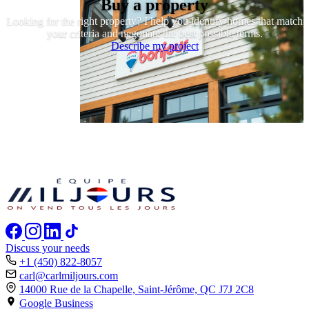
Buy a property
Looking for the right property? I help you identify homes that match
your criteria and negotiate the best possible terms.
Describe my project
Discuss your needs
+1 (450) 822-8057
carl@carlmiljours.com
14000 Rue de la Chapelle, Saint-Jérôme,
QC J7J 2C8
Google Business