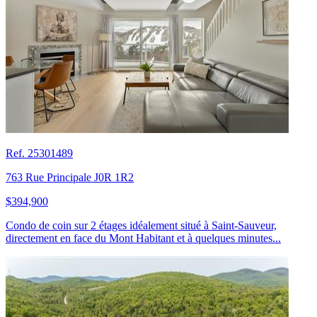
Ref. 25301489
763 Rue Principale J0R 1R2
$394,900
Condo de coin sur 2 étages idéalement situé à Saint-Sauveur,
directement en face du Mont Habitant et à quelques minutes...