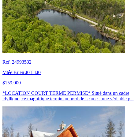
Ref. 24993532
Mtée Brien J0T 1J0
$159,000
*LOCATION COURT TERME PERMISE* Situé dans un cadre
idyllique, ce magnifique terrain au bord de l'eau est une véritable p...