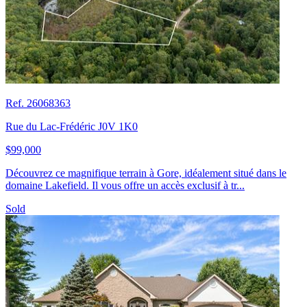
Ref. 26068363
Rue du Lac-Frédéric J0V 1K0
$99,000
Découvrez ce magnifique terrain à Gore, idéalement situé dans le
domaine Lakefield. Il vous offre un accès exclusif à tr...
Sold