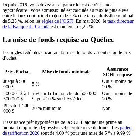
Depuis 2018, vous devez aussi passer le test de résistance
hypothécaire : votre admissibilité est calculée au taux le plus élevé
entre le taux contractuel majoré de 2 % et le taux admissible minimal
de 5,25 %, selon les
règles de l’OSFI
. En mai 2026, le
taux directeur
de la Banque du Canada
est maintenu à 2,25 %.
La mise de fonds requise au Québec
Les règles fédérales encadrant la mise de fonds varient selon le prix
d’achat.
Assurance
Prix d’achat
Mise de fonds minimale
SCHL requise
Jusqu’à 500
Oui si moins de
5 %
000 $
20 %
500 001 $ à 1
5 % sur la 1re tranche de 500 000
Oui si moins de
500 000 $
$, puis 10 % sur l’excédent
20 %
Plus de 1 500
20 % minimum
Non
000 $
L’assurance prêt hypothécaire de la SCHL ajoute une prime au
montant emprunté, dégressive selon votre mise de fonds. Les
paliers
de tarification 2026
sont de 4,00 % pour une mise de 5 % à 9,99 %,