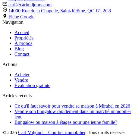
carl@carlmiljours.com
14000 Rue de la Chapelle, Saint-Jérôme,
QC J7J 2C8
Fiche Google
Navigation
Accueil
Propriétés
À propos
Blog
Contact
Actions
Acheter
Vendre
Évaluation gratuite
Articles récents
Ce qu'il faut savoir pour vendre sa maison à Mirabel en 2026
Vendre son bungalow rapidement dans un marché immobilier
lent
Bungalow ou maison à étages pour une jeune famille?
© 2026
Carl Miljours – Courtier immobilier
. Tous droits réservés.