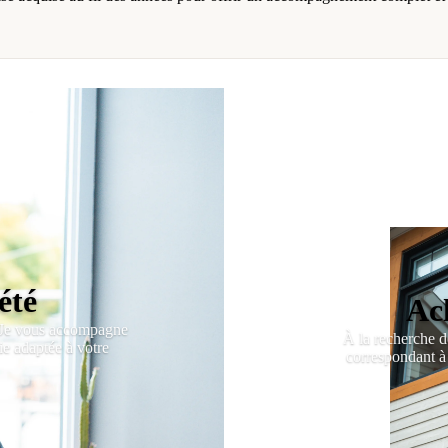
été
Ac
 Je vous accompagne
À la recherche de
gie adaptée à votre
correspondant à 