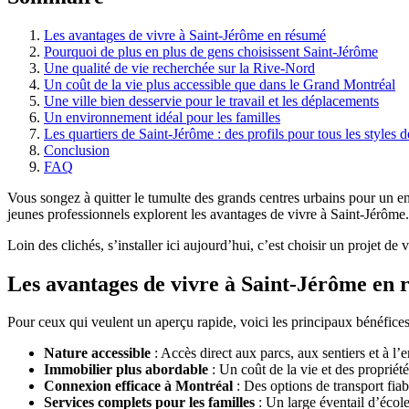
Les avantages de vivre à Saint-Jérôme en résumé
Pourquoi de plus en plus de gens choisissent Saint-Jérôme
Une qualité de vie recherchée sur la Rive-Nord
Un coût de la vie plus accessible que dans le Grand Montréal
Une ville bien desservie pour le travail et les déplacements
Un environnement idéal pour les familles
Les quartiers de Saint-Jérôme : des profils pour tous les styles d
Conclusion
FAQ
Vous songez à quitter le tumulte des grands centres urbains pour un end
jeunes professionnels explorent les avantages de vivre à Saint-Jérôme.
Loin des clichés, s’installer ici aujourd’hui, c’est choisir un projet de 
Les avantages de vivre à Saint-Jérôme en
Pour ceux qui veulent un aperçu rapide, voici les principaux bénéfices 
Nature accessible
: Accès direct aux parcs, aux sentiers et à l
Immobilier plus abordable
: Un coût de la vie et des propriét
Connexion efficace à Montréal
: Des options de transport fiab
Services complets pour les familles
: Un large éventail d’écoles