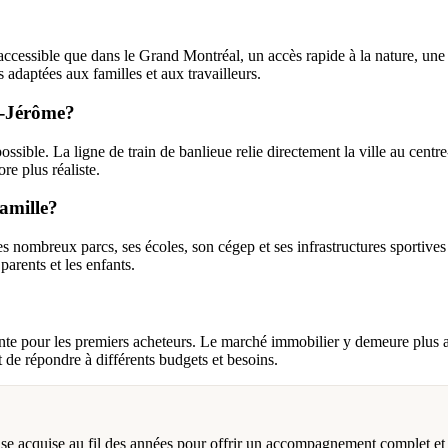
accessible que dans le Grand Montréal, un accès rapide à la nature, une 
 adaptées aux familles et aux travailleurs.
nt-Jérôme?
possible. La ligne de train de banlieue relie directement la ville au centr
re plus réaliste.
famille?
 nombreux parcs, ses écoles, son cégep et ses infrastructures sportives
parents et les enfants.
te pour les premiers acheteurs. Le marché immobilier y demeure plus ac
 de répondre à différents budgets et besoins.
tise acquise au fil des années pour offrir un accompagnement complet et