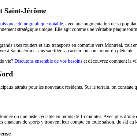
nt Saint-Jérôme
roissance démographique notable
, avec une augmentation de sa populat
onnement stratégique unique. Elle agit comme une véritable plaque tour
 grands axes routiers et aux transports en commun vers Montréal, tout en é
re à Saint-Jérôme sans sacrifier sa carrière ou son amour du plein air.
 de vie?
Discutons ensemble de vos besoins
et découvrez comment la vill
-Nord
ncipaux attraits pour les nouveaux résidents. Sur le terrain, on constat
andonnée ou une piste cyclable en moins de 15 minutes. Avec plus d’une c
es amateurs de sports y trouvent leur compte en toute saison, du ski au 
dense