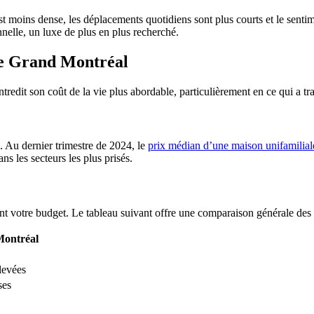
 est moins dense, les déplacements quotidiens sont plus courts et le se
onnelle, un luxe de plus en plus recherché.
 le Grand Montréal
tredit son coût de la vie plus abordable, particulièrement en ce qui a tra
. Au dernier trimestre de 2024, le
prix médian d’une maison unifamilial
ns les secteurs les plus prisés.
t votre budget. Le tableau suivant offre une comparaison générale des c
Montréal
levées
ses