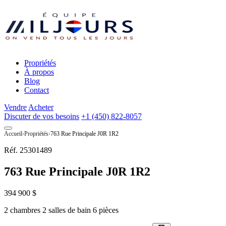
Propriétés
À propos
Blog
Contact
Vendre
Acheter
Discuter de vos besoins
+1 (450) 822-8057
Accueil
Propriétés
763 Rue Principale J0R 1R2
Réf. 25301489
763 Rue Principale J0R 1R2
394 900 $
2 chambres
2 salles de bain
6 pièces