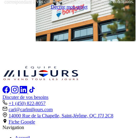
correspondant à vos critères et à négocier les meilleures conditions.
Décrire mon projet
Discuter de vos besoins
+1 (450) 822-8057
carl@carlmiljours.com
14000 Rue de la Chapelle, Saint-Jérôme,
QC J7J 2C8
Fiche Google
Navigation
Accueil